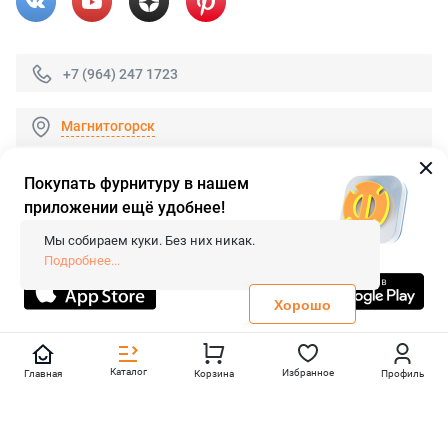
+7 (964) 247 1723
Магнитогорск
Покупать фурнитуру в нашем
приложении ещё удобнее!
© 2026 «FieraShop.ru»
Сопровождение сайта
- Вебформат.
Мы собираем куки. Без них никак.
Все права защищены.
Подробнее...
Не является публичной офертой
Политика конфиденциальности
Хорошо
Каталог
Избранное
Главная
Корзина
Профиль