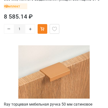
до 40 кг), комплект
Комплект
8 585.14 ₽
–
+
Ray торцевая мебельная ручка 50 мм сатиновое