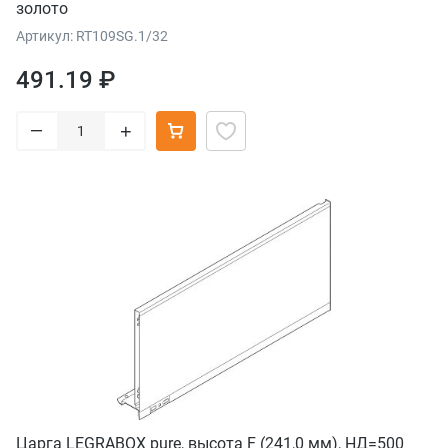
золото
Артикул: RT109SG.1/32
491.19 ₽
–
+
Царга LEGRABOX pure, высота F (241,0 мм), НД=500