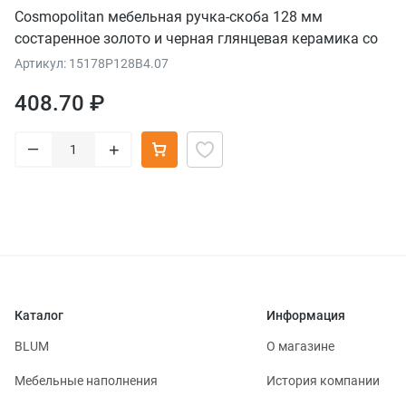
Cosmopolitan мебельная ручка-скоба 128 мм
состаренное золото и черная глянцевая керамика со
стеганым орнаментом
Артикул: 15178P128B4.07
408.70 ₽
–
+
Каталог
Информация
BLUM
О магазине
Мебельные наполнения
История компании