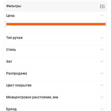
Фильтры
Цена
+
Тип ручки
Врезная
+
Стиль
Раковина
Винтаж
+
Хит
Индустриальный
Да
+
Классика
Распродажа
Модерн
Да
+
Цвет покрытия
Белый
+
Межцентровое расстояние, мм
Бронза
32
+
Золото
Бренд