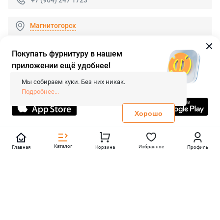
Магнитогорск
Покупать фурнитуру в нашем
приложении ещё удобнее!
© 2026 «FieraShop.ru»
Сопровождение сайта
- Вебформат.
Мы собираем куки. Без них никак.
Все права защищены.
Подробнее...
Не является публичной офертой
Политика конфиденциальности
Хорошо
Каталог
Избранное
Главная
Корзина
Профиль