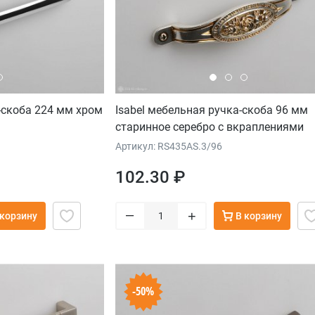
-скоба 224 мм хром
Isabel мебельная ручка-скоба 96 мм
старинное серебро с вкраплениями
сатинового золота
Артикул: RS435AS.3/96
102.30 ₽
–
+
 корзину
В корзину
-50%