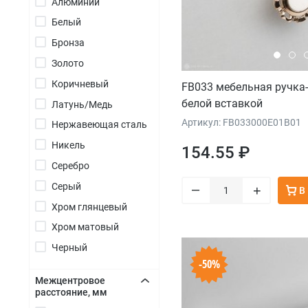
Алюминий
+
Белый
Бронза
Золото
Коричневый
FB033 мебельная ручка-
белой вставкой
Латунь/Медь
Артикул: FB033000E01B01
Нержавеющая сталь
Никель
154.55 ₽
Серебро
Серый
–
+
В
Хром глянцевый
Хром матовый
Черный
-50%
Межцентровое
расстояние, мм
+