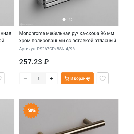
инная
Monohrome мебельная ручка-скоба 96 мм
ой
хром полированный со вставкой атласный
никель
Артикул: RS267CP/BSN.4/96
257.23 ₽
–
+
В корзину
-50%