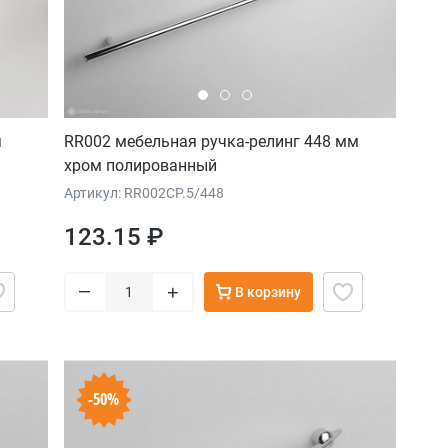
я
RR002 мебельная ручка-релинг 448 мм
хром полированный
Артикул: RR002CP.5/448
123.15 ₽
–
+
В корзину
-50%