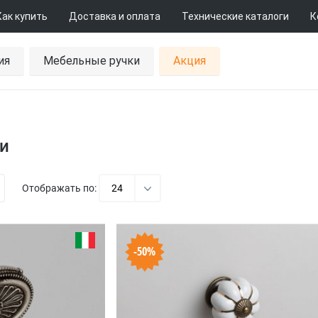
Как купить
Доставка и оплата
Технические каталоги
К
ия
Мебельные ручки
Акция
и
Отображать по:
24
-50%