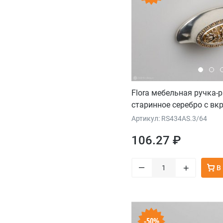
Flora мебельная ручка-
старинное серебро с в
сатинового золота
Артикул: RS434AS.3/64
106.27 ₽
–
+
В
-50%