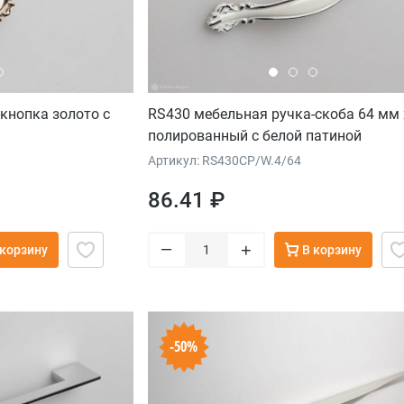
кнопка золото с
RS430 мебельная ручка-скоба 64 мм
полированный с белой патиной
Артикул: RS430CP/W.4/64
86.41 ₽
–
+
 корзину
В корзину
-50%