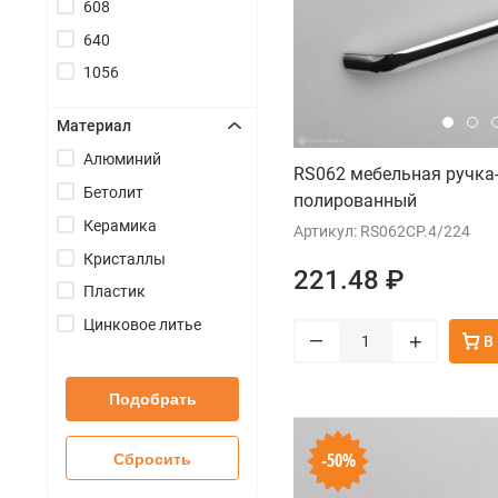
608
640
1056
Материал
Алюминий
+
RS062 мебельная ручка
Бетолит
полированный
Керамика
Артикул: RS062CP.4/224
Кристаллы
221.48 ₽
Пластик
Цинковое литье
–
+
В
Подобрать
-50%
Сбросить