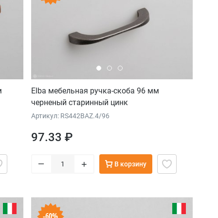
м
Elba мебельная ручка-скоба 96 мм
черненый старинный цинк
Артикул: RS442BAZ.4/96
97.33 ₽
–
+
В корзину
-60%