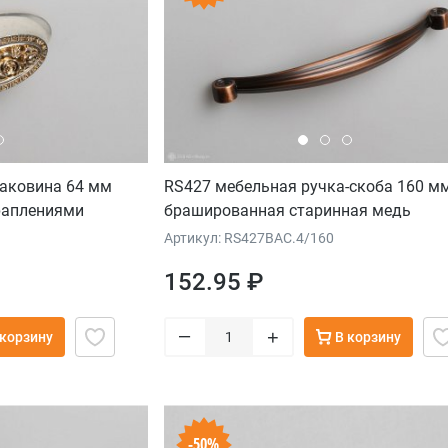
раковина 64 мм
RS427 мебельная ручка-скоба 160 м
краплениями
брашированная старинная медь
Артикул: RS427BAC.4/160
152.95 ₽
–
+
 корзину
В корзину
-50%