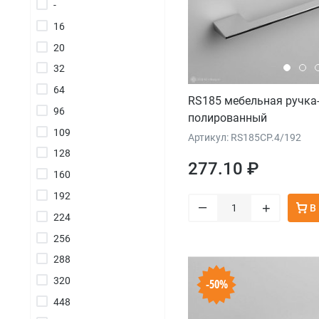
-
16
20
32
64
RS185 мебельная ручка
96
полированный
109
Артикул: RS185CP.4/192
128
277.10 ₽
160
192
–
+
В
224
256
288
320
-50%
448