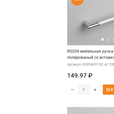
RS054 мебельная ручка
полированый со вставк
Артикул: RS054CP/SC.4/128
149.97 ₽
–
+
В