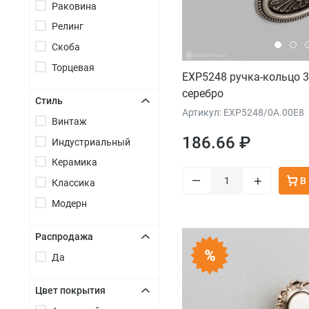
Раковина
Релинг
Скоба
Торцевая
EXP5248 ручка-кольцо 
серебро
Стиль
Артикул: EXP5248/0A.00E8
Винтаж
+
186.66 ₽
Индустриальный
Керамика
–
+
В
Классика
Модерн
Распродажа
Да
+
Цвет покрытия