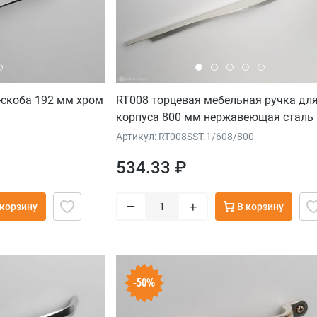
-скоба 192 мм хром
RT008 торцевая мебельная ручка дл
корпуса 800 мм нержавеющая сталь
Артикул: RT008SST.1/608/800
534.33 ₽
–
+
 корзину
В корзину
-50%