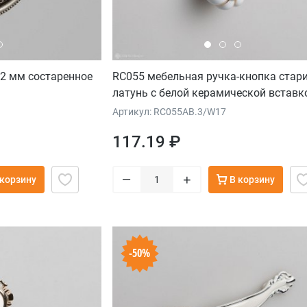
32 мм состаренное
RC055 мебельная ручка-кнопка стар
латунь с белой керамической вставк
Артикул: RC055AB.3/W17
117.19 ₽
–
+
 корзину
В корзину
-50%