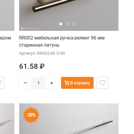
 хром
RR002 мебельная ручка-релинг 96 мм
старинная латунь
Артикул: RR002AB.5/96
61.58 ₽
–
+
В корзину
-50%