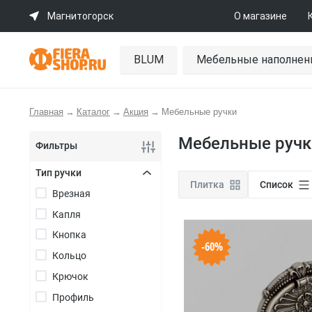
Магнитогорск
О магазине
BLUM
Мебельные наполнен
Главная
→
Каталог
→
Акция
→
Мебельные ручки
Мебельные ручк
Фильтры
Тип ручки
Плитка
Список
Врезная
+
Капля
Кнопка
-60%
Кольцо
Крючок
Профиль