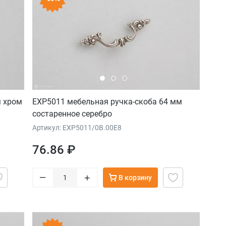
м хром
EXP5011 мебельная ручка-скоба 64 мм
состаренное серебро
Артикул: EXP5011/0B.00E8
76.86 ₽
–
+
В корзину