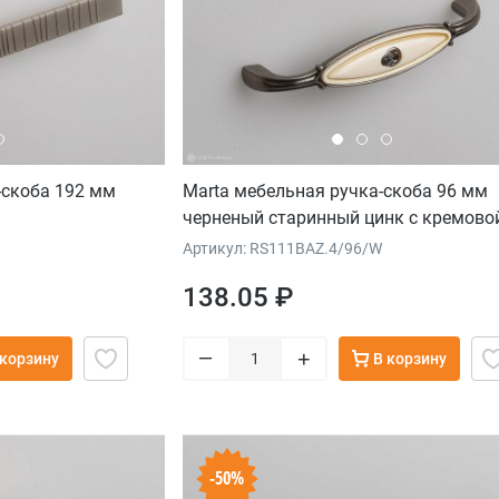
-скоба 192 мм
Marta мебельная ручка-скоба 96 мм
черненый старинный цинк с кремово
керамической вставкой
Артикул: RS111BAZ.4/96/W
138.05 ₽
–
+
 корзину
В корзину
-50%