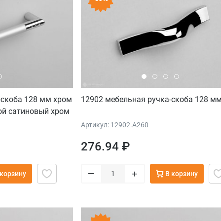
-скоба 128 мм хром
12902 мебельная ручка-скоба 128 м
ой сатиновый хром
Артикул: 12902.A260
276.94 ₽
–
+
 корзину
В корзину