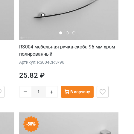
RS004 мебельная ручка-скоба 96 мм хром
полированный
Артикул: RS004CP.3/96
25.82 ₽
–
+
В корзину
-50%