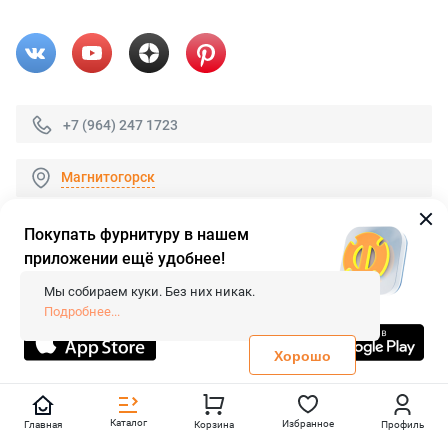
+7 (964) 247 1723
Магнитогорск
Покупать фурнитуру в нашем
приложении ещё удобнее!
© 2026 «FieraShop.ru»
Сопровождение сайта
- Вебформат.
Мы собираем куки. Без них никак.
Все права защищены.
Подробнее...
Не является публичной офертой
Политика конфиденциальности
Хорошо
Каталог
Избранное
Главная
Корзина
Профиль