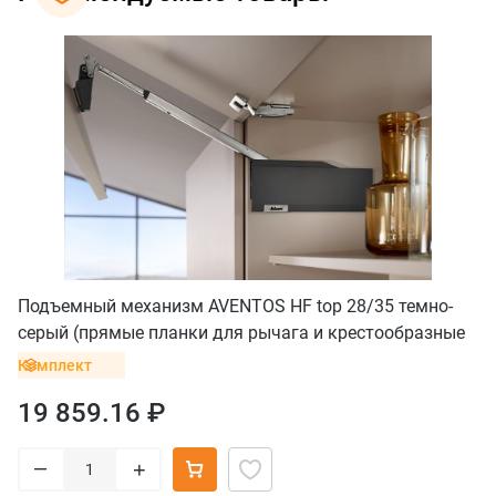
Подъемный механизм AVENTOS HF top 28/35 темно-
серый (прямые планки для рычага и крестообразные
без винта для петель)
Комплект
19 859.16 ₽
–
+