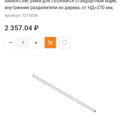
AMBIA-LINE рама для LEGRABOX стандартный ящик,
внутренние разделители из дерева, от НД=270 мм,
ширина=242 мм, орех "Теннесси"/терра-черный
Артикул: 7375058
2 357.04 ₽
–
+