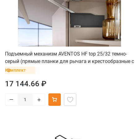
Подъемный механизм AVENTOS HF top 25/32 темно-
серый (прямые планки для рычага и крестообразные с
винтом для петель)
Комплект
17 144.66 ₽
–
+