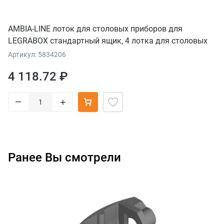
AMBIA-LINE лоток для столовых приборов для
LEGRABOX стандартный ящик, 4 лотка для столовых
приборов, НД=450 мм, ширина=300 мм, терра-черный
Артикул: 5834206
4 118.72 ₽
–
+
Ранее Вы смотрели