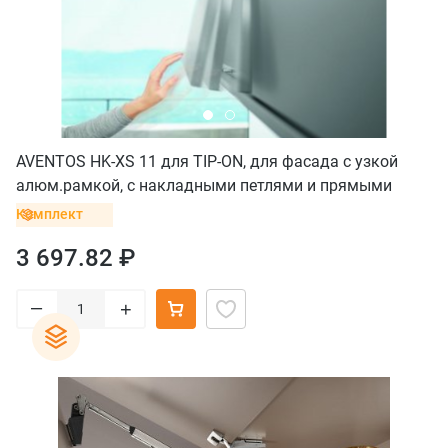
AVENTOS HK-XS 11 для TIP-ON, для фасада с узкой
алюм.рамкой, с накладными петлями и прямыми
ответными планками
Комплект
3 697.82 ₽
–
+