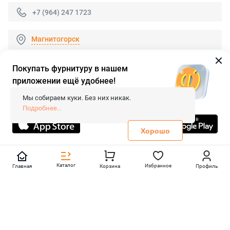
+7 (964) 247 1723
Магнитогорск
Покупать фурнитуру в нашем
приложении ещё удобнее!
© 2026 «FieraShop.ru»
Сопровождение сайта
- Вебформат.
Мы собираем куки. Без них никак.
Все права защищены.
Подробнее...
Не является публичной офертой
Политика конфиденциальности
Хорошо
Каталог
Избранное
Главная
Корзина
Профиль