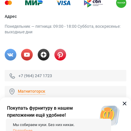
Адрес
Понедельник — пятница: 09:00 - 18:00 Суббота, воскресенье:
выходные дни
+7 (964) 247 1723
Магнитогорск
Покупать фурнитуру в нашем
приложении ещё удобнее!
© 2026 «FieraShop.ru»
Сопровождение сайта
- Вебформат.
Мы собираем куки. Без них никак.
Все права защищены.
Подробнее...