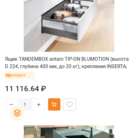
Ящик TANDEMBOX antaro TIP-ON BLUMOTION (высота
D 224, глубина 400 мм, до 20 кг), крепление INSERTA,
серый орион
Комплект
11 116.64 ₽
–
+