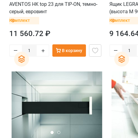
AVENTOS HK top 23 для TIP-ON, темно-
Ящик LEGRA
серый, евровинт
(высота M 90
кг), терра-ч
Комплект
Комплект
11 560.72 ₽
9 164.6
–
–
+
В корзину