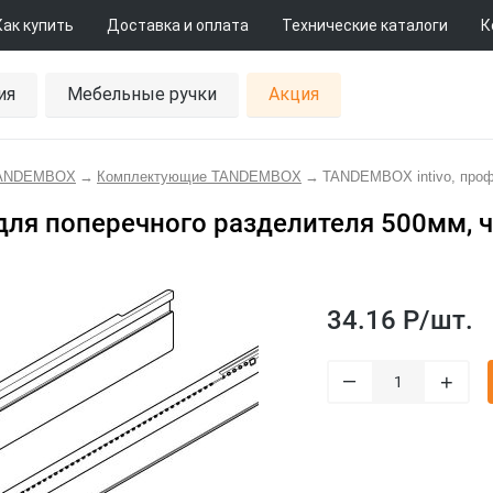
Как купить
Доставка и оплата
Технические каталоги
К
ия
Мебельные ручки
Акция
TANDEMBOX
→
Комплектующие TANDEMBOX
→
TANDEMBOX intivo, проф
для поперечного разделителя 500мм, ч
34.16 Р/
шт.
–
+