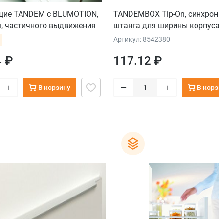
ие TANDEM с BLUMOTION,
TANDEMBOX Tip-On, синхрон
м, частичного выдвижения
штанга для ширины корпус
 11-16 мм, комплект
Артикул: 8542380
4 ₽
117.12 ₽
–
+
+
В корзину
В корз