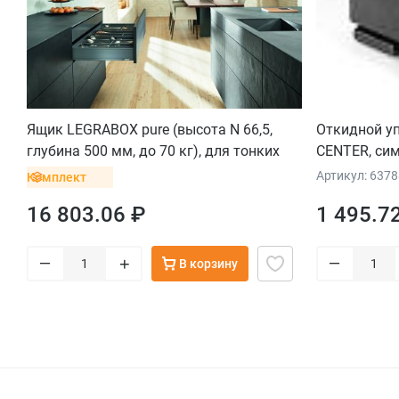
Ящик LEGRABOX pure (высота N 66,5,
Откидной у
глубина 500 мм, до 70 кг), для тонких
CENTER, си
фасадов, серый орион
Артикул: 637
Комплект
16 803.06 ₽
1 495.7
–
–
+
В корзину