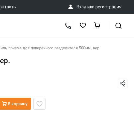
онтакты
Вход
или
регистрация
иль приема для поперечного разделителя 500мм, чер.
ер.
В корзину