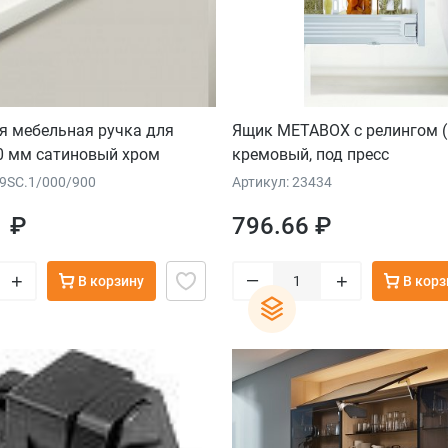
я мебельная ручка для
Ящик METABOX с релингом (
0 мм сатиновый хром
кремовый, под пресс
09SC.1/000/900
Артикул: 23434
1 ₽
796.66 ₽
–
+
+
В корзину
В корз