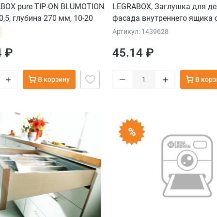
BOX pure TIP-ON BLUMOTION
LEGRABOX, Заглушка для д
,5, глубина 270 мм, 10-20
фасада внутреннего ящика с
ерный
высота М, лев., сталь, терра
Артикул: 1439628
4 ₽
45.14 ₽
–
+
+
В корзину
В корз