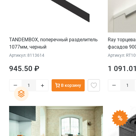
TANDEMBOX, поперечный разделитель
Ray торцева
1077мм, черный
фасадов 90
Артикул: 8113614
Артикул: RT1
945.50 ₽
1 091.0
–
–
+
В корзину