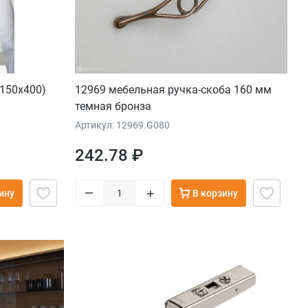
150х400)
12969 мебельная ручка-скоба 160 мм
темная бронза
Артикул: 12969.G080
242.78 ₽
–
+
ину
В корзину