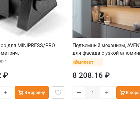
пор для MINIPRESS/PRO-
Подъемный механизм, AVEN
мметрич.
для фасада с узкой алюмин
рамкой, темно-серый
8821
Комплект
2 ₽
8 208.16 ₽
–
+
+
В корзину
В корз