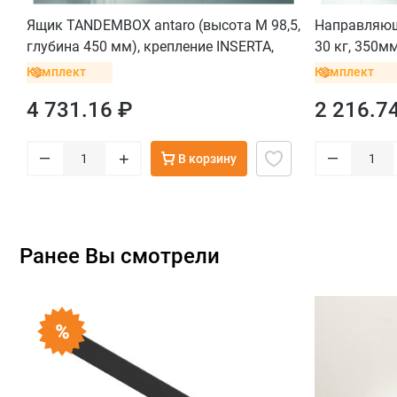
Ящик TANDEMBOX antaro (высота М 98,5,
Направляющ
глубина 450 мм), крепление INSERTA,
30 кг, 350м
черный
для боковин
Комплект
Комплект
4 731.16 ₽
2 216.7
–
–
+
В корзину
Ранее Вы смотрели