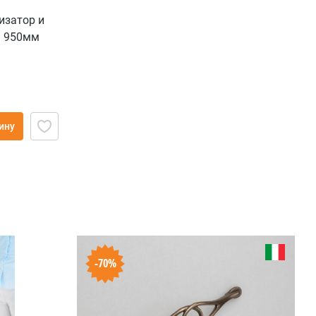
изатор и
а 950мм
ину
-70%