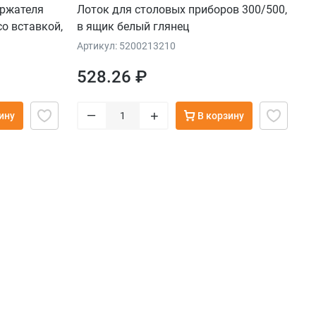
ержателя
Лоток для столовых приборов 300/500,
о вставкой,
в ящик белый глянец
-черный
Артикул: 5200213210
528.26 ₽
–
+
ину
В корзину