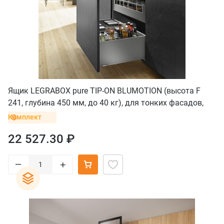
Ящик LEGRABOX pure TIP-ON BLUMOTION (высота F
241, глубина 450 мм, до 40 кг), для тонких фасадов,
серый орион
Комплект
22 527.30 ₽
–
+